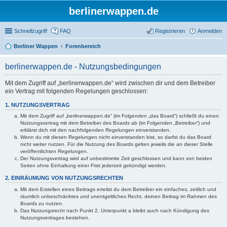
berlinerwappen.de
Schnellzugriff
FAQ
Registrieren
Anmelden
Berliner Wappen
Forenbereich
berlinerwappen.de - Nutzungsbedingungen
Mit dem Zugriff auf „berlinerwappen.de“ wird zwischen dir und dem Betreiber
ein Vertrag mit folgenden Regelungen geschlossen:
1. NUTZUNGSVERTRAG
Mit dem Zugriff auf „berlinerwappen.de“ (im Folgenden „das Board“) schließt du einen
Nutzungsvertrag mit dem Betreiber des Boards ab (im Folgenden „Betreiber“) und
erklärst dich mit den nachfolgenden Regelungen einverstanden.
Wenn du mit diesen Regelungen nicht einverstanden bist, so darfst du das Board
nicht weiter nutzen. Für die Nutzung des Boards gelten jeweils die an dieser Stelle
veröffentlichten Regelungen.
Der Nutzungsvertrag wird auf unbestimmte Zeit geschlossen und kann von beiden
Seiten ohne Einhaltung einer Frist jederzeit gekündigt werden.
2. EINRÄUMUNG VON NUTZUNGSRECHTEN
Mit dem Erstellen eines Beitrags erteilst du dem Betreiber ein einfaches, zeitlich und
räumlich unbeschränktes und unentgeltliches Recht, deinen Beitrag im Rahmen des
Boards zu nutzen.
Das Nutzungsrecht nach Punkt 2, Unterpunkt a bleibt auch nach Kündigung des
Nutzungsvertrages bestehen.