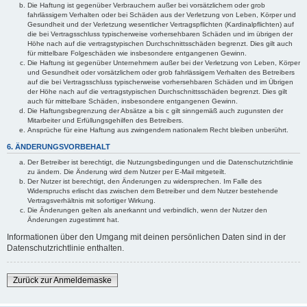
Die Haftung ist gegenüber Verbrauchern außer bei vorsätzlichem oder grob
fahrlässigem Verhalten oder bei Schäden aus der Verletzung von Leben, Körper und
Gesundheit und der Verletzung wesentlicher Vertragspflichten (Kardinalpflichten) auf
die bei Vertragsschluss typischerweise vorhersehbaren Schäden und im übrigen der
Höhe nach auf die vertragstypischen Durchschnittsschäden begrenzt. Dies gilt auch
für mittelbare Folgeschäden wie insbesondere entgangenen Gewinn.
Die Haftung ist gegenüber Unternehmern außer bei der Verletzung von Leben, Körper
und Gesundheit oder vorsätzlichem oder grob fahrlässigem Verhalten des Betreibers
auf die bei Vertragsschluss typischerweise vorhersehbaren Schäden und im Übrigen
der Höhe nach auf die vertragstypischen Durchschnittsschäden begrenzt. Dies gilt
auch für mittelbare Schäden, insbesondere entgangenen Gewinn.
Die Haftungsbegrenzung der Absätze a bis c gilt sinngemäß auch zugunsten der
Mitarbeiter und Erfüllungsgehilfen des Betreibers.
Ansprüche für eine Haftung aus zwingendem nationalem Recht bleiben unberührt.
6. ÄNDERUNGSVORBEHALT
Der Betreiber ist berechtigt, die Nutzungsbedingungen und die Datenschutzrichtlinie
zu ändern. Die Änderung wird dem Nutzer per E-Mail mitgeteilt.
Der Nutzer ist berechtigt, den Änderungen zu widersprechen. Im Falle des
Widerspruchs erlischt das zwischen dem Betreiber und dem Nutzer bestehende
Vertragsverhältnis mit sofortiger Wirkung.
Die Änderungen gelten als anerkannt und verbindlich, wenn der Nutzer den
Änderungen zugestimmt hat.
Informationen über den Umgang mit deinen persönlichen Daten sind in der
Datenschutzrichtlinie enthalten.
Zurück zur Anmeldemaske