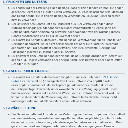
3. PFLICHTEN DES NUTZERS
Du erklärst mit der Erstellung eines Beitrags, dass er keine Inhalte enthält, die gegen
geltendes Recht oder die guten Sitten verstoßen. Du erklärst insbesondere, dass du
das Recht besitzt, die in deinen Beiträgen verwendeten Links und Bilder zu setzen
bzw. zu verwenden.
Der Betreiber des Boards übt das Hausrecht aus. Bei Verstößen gegen diese
Nutzungsbedingungen oder anderer im Board veröffentlichten Regeln kann der
Betreiber dich nach Abmahnung zeitweise oder dauerhaft von der Nutzung dieses
Boards ausschließen und dir ein Hausverbot erteilen.
Du nimmst zur Kenntnis, dass der Betreiber keine Verantwortung für die Inhalte von
Beiträgen übernimmt, die er nicht selbst erstellt hat oder die er nicht zur Kenntnis
genommen hat. Du gestattest dem Betreiber, dein Benutzerkonto, Beiträge und
Funktionen jederzeit zu löschen oder zu sperren.
Du gestattest dem Betreiber darüber hinaus, deine Beiträge abzuändern, sofern sie
gegen o. g. Regeln verstoßen oder geeignet sind, dem Betreiber oder einem Dritten
Schaden zuzufügen.
4. GENERAL PUBLIC LICENSE
Du nimmst zur Kenntnis, dass es sich bei phpBB um eine unter der „
GNU General
Public License v2
“ (GPL) bereitgestellten Foren-Software von phpBB Limited
(www.phpbb.com) handelt; deutschsprachige Informationen werden durch die
deutschsprachige Community unter www.phpbb.de zur Verfügung gestellt. Beide
haben keinen Einfluss auf die Art und Weise, wie die Software verwendet wird. Sie
können insbesondere die Verwendung der Software für bestimmte Zwecke nicht
untersagen oder auf Inhalte fremder Foren Einfluss nehmen.
5. GEWÄHRLEISTUNG
Der Betreiber haftet mit Ausnahme der Verletzung von Leben, Körper und Gesundheit
und der Verletzung wesentlicher Vertragspflichten (Kardinalpflichten) nur für Schäden,
die auf ein vorsätzliches oder grob fahrlässiges Verhalten zurückzuführen sind. Dies
gilt auch für mittelbare Folgeschäden wie insbesondere entgangenen Gewinn.