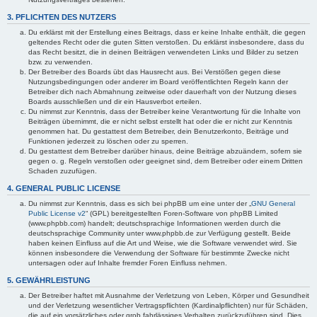
3. PFLICHTEN DES NUTZERS
Du erklärst mit der Erstellung eines Beitrags, dass er keine Inhalte enthält, die gegen
geltendes Recht oder die guten Sitten verstoßen. Du erklärst insbesondere, dass du
das Recht besitzt, die in deinen Beiträgen verwendeten Links und Bilder zu setzen
bzw. zu verwenden.
Der Betreiber des Boards übt das Hausrecht aus. Bei Verstößen gegen diese
Nutzungsbedingungen oder anderer im Board veröffentlichten Regeln kann der
Betreiber dich nach Abmahnung zeitweise oder dauerhaft von der Nutzung dieses
Boards ausschließen und dir ein Hausverbot erteilen.
Du nimmst zur Kenntnis, dass der Betreiber keine Verantwortung für die Inhalte von
Beiträgen übernimmt, die er nicht selbst erstellt hat oder die er nicht zur Kenntnis
genommen hat. Du gestattest dem Betreiber, dein Benutzerkonto, Beiträge und
Funktionen jederzeit zu löschen oder zu sperren.
Du gestattest dem Betreiber darüber hinaus, deine Beiträge abzuändern, sofern sie
gegen o. g. Regeln verstoßen oder geeignet sind, dem Betreiber oder einem Dritten
Schaden zuzufügen.
4. GENERAL PUBLIC LICENSE
Du nimmst zur Kenntnis, dass es sich bei phpBB um eine unter der „
GNU General
Public License v2
“ (GPL) bereitgestellten Foren-Software von phpBB Limited
(www.phpbb.com) handelt; deutschsprachige Informationen werden durch die
deutschsprachige Community unter www.phpbb.de zur Verfügung gestellt. Beide
haben keinen Einfluss auf die Art und Weise, wie die Software verwendet wird. Sie
können insbesondere die Verwendung der Software für bestimmte Zwecke nicht
untersagen oder auf Inhalte fremder Foren Einfluss nehmen.
5. GEWÄHRLEISTUNG
Der Betreiber haftet mit Ausnahme der Verletzung von Leben, Körper und Gesundheit
und der Verletzung wesentlicher Vertragspflichten (Kardinalpflichten) nur für Schäden,
die auf ein vorsätzliches oder grob fahrlässiges Verhalten zurückzuführen sind. Dies