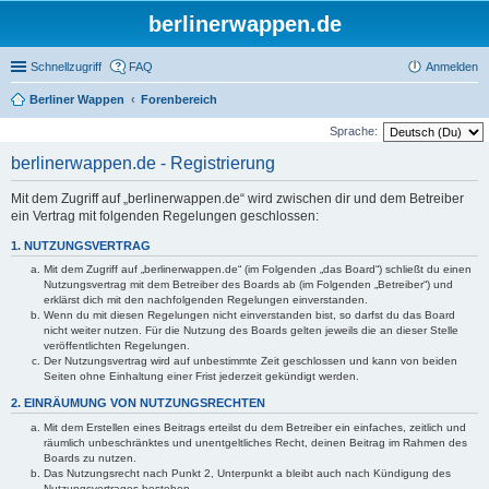
berlinerwappen.de
Schnellzugriff
FAQ
Anmelden
Berliner Wappen
Forenbereich
Sprache:
berlinerwappen.de - Registrierung
Mit dem Zugriff auf „berlinerwappen.de“ wird zwischen dir und dem Betreiber
ein Vertrag mit folgenden Regelungen geschlossen:
1. NUTZUNGSVERTRAG
Mit dem Zugriff auf „berlinerwappen.de“ (im Folgenden „das Board“) schließt du einen
Nutzungsvertrag mit dem Betreiber des Boards ab (im Folgenden „Betreiber“) und
erklärst dich mit den nachfolgenden Regelungen einverstanden.
Wenn du mit diesen Regelungen nicht einverstanden bist, so darfst du das Board
nicht weiter nutzen. Für die Nutzung des Boards gelten jeweils die an dieser Stelle
veröffentlichten Regelungen.
Der Nutzungsvertrag wird auf unbestimmte Zeit geschlossen und kann von beiden
Seiten ohne Einhaltung einer Frist jederzeit gekündigt werden.
2. EINRÄUMUNG VON NUTZUNGSRECHTEN
Mit dem Erstellen eines Beitrags erteilst du dem Betreiber ein einfaches, zeitlich und
räumlich unbeschränktes und unentgeltliches Recht, deinen Beitrag im Rahmen des
Boards zu nutzen.
Das Nutzungsrecht nach Punkt 2, Unterpunkt a bleibt auch nach Kündigung des
Nutzungsvertrages bestehen.