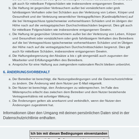
gilt auch für mittelbare Folgeschäden wie insbesondere entgangenen Gewinn.
Die Haftung ist gegenüber Verbrauchern außer bei vorsätzlichem oder grob
fahrlässigem Verhalten oder bei Schäden aus der Verletzung von Leben, Körper und
Gesundheit und der Verletzung wesentlicher Vertragspflichten (Kardinalpflichten) auf
die bei Vertragsschluss typischerweise vorhersehbaren Schäden und im übrigen der
Höhe nach auf die vertragstypischen Durchschnittsschäden begrenzt. Dies gilt auch
für mittelbare Folgeschäden wie insbesondere entgangenen Gewinn.
Die Haftung ist gegenüber Unternehmern außer bei der Verletzung von Leben, Körper
und Gesundheit oder vorsätzlichem oder grob fahrlässigem Verhalten des Betreibers
auf die bei Vertragsschluss typischerweise vorhersehbaren Schäden und im Übrigen
der Höhe nach auf die vertragstypischen Durchschnittsschäden begrenzt. Dies gilt
auch für mittelbare Schäden, insbesondere entgangenen Gewinn.
Die Haftungsbegrenzung der Absätze a bis c gilt sinngemäß auch zugunsten der
Mitarbeiter und Erfüllungsgehilfen des Betreibers.
Ansprüche für eine Haftung aus zwingendem nationalem Recht bleiben unberührt.
6. ÄNDERUNGSVORBEHALT
Der Betreiber ist berechtigt, die Nutzungsbedingungen und die Datenschutzrichtlinie
zu ändern. Die Änderung wird dem Nutzer per E-Mail mitgeteilt.
Der Nutzer ist berechtigt, den Änderungen zu widersprechen. Im Falle des
Widerspruchs erlischt das zwischen dem Betreiber und dem Nutzer bestehende
Vertragsverhältnis mit sofortiger Wirkung.
Die Änderungen gelten als anerkannt und verbindlich, wenn der Nutzer den
Änderungen zugestimmt hat.
Informationen über den Umgang mit deinen persönlichen Daten sind in der
Datenschutzrichtlinie enthalten.