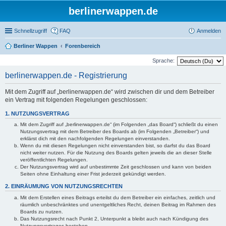
berlinerwappen.de
Schnellzugriff
FAQ
Anmelden
Berliner Wappen
Forenbereich
Sprache:
berlinerwappen.de - Registrierung
Mit dem Zugriff auf „berlinerwappen.de“ wird zwischen dir und dem Betreiber
ein Vertrag mit folgenden Regelungen geschlossen:
1. NUTZUNGSVERTRAG
Mit dem Zugriff auf „berlinerwappen.de“ (im Folgenden „das Board“) schließt du einen
Nutzungsvertrag mit dem Betreiber des Boards ab (im Folgenden „Betreiber“) und
erklärst dich mit den nachfolgenden Regelungen einverstanden.
Wenn du mit diesen Regelungen nicht einverstanden bist, so darfst du das Board
nicht weiter nutzen. Für die Nutzung des Boards gelten jeweils die an dieser Stelle
veröffentlichten Regelungen.
Der Nutzungsvertrag wird auf unbestimmte Zeit geschlossen und kann von beiden
Seiten ohne Einhaltung einer Frist jederzeit gekündigt werden.
2. EINRÄUMUNG VON NUTZUNGSRECHTEN
Mit dem Erstellen eines Beitrags erteilst du dem Betreiber ein einfaches, zeitlich und
räumlich unbeschränktes und unentgeltliches Recht, deinen Beitrag im Rahmen des
Boards zu nutzen.
Das Nutzungsrecht nach Punkt 2, Unterpunkt a bleibt auch nach Kündigung des
Nutzungsvertrages bestehen.