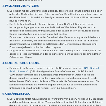
3. PFLICHTEN DES NUTZERS
Du erklärst mit der Erstellung eines Beitrags, dass er keine Inhalte enthält, die gegen
geltendes Recht oder die guten Sitten verstoßen. Du erklärst insbesondere, dass du
das Recht besitzt, die in deinen Beiträgen verwendeten Links und Bilder zu setzen
bzw. zu verwenden.
Der Betreiber des Boards übt das Hausrecht aus. Bei Verstößen gegen diese
Nutzungsbedingungen oder anderer im Board veröffentlichten Regeln kann der
Betreiber dich nach Abmahnung zeitweise oder dauerhaft von der Nutzung dieses
Boards ausschließen und dir ein Hausverbot erteilen.
Du nimmst zur Kenntnis, dass der Betreiber keine Verantwortung für die Inhalte von
Beiträgen übernimmt, die er nicht selbst erstellt hat oder die er nicht zur Kenntnis
genommen hat. Du gestattest dem Betreiber, dein Benutzerkonto, Beiträge und
Funktionen jederzeit zu löschen oder zu sperren.
Du gestattest dem Betreiber darüber hinaus, deine Beiträge abzuändern, sofern sie
gegen o. g. Regeln verstoßen oder geeignet sind, dem Betreiber oder einem Dritten
Schaden zuzufügen.
4. GENERAL PUBLIC LICENSE
Du nimmst zur Kenntnis, dass es sich bei phpBB um eine unter der „
GNU General
Public License v2
“ (GPL) bereitgestellten Foren-Software von phpBB Limited
(www.phpbb.com) handelt; deutschsprachige Informationen werden durch die
deutschsprachige Community unter www.phpbb.de zur Verfügung gestellt. Beide
haben keinen Einfluss auf die Art und Weise, wie die Software verwendet wird. Sie
können insbesondere die Verwendung der Software für bestimmte Zwecke nicht
untersagen oder auf Inhalte fremder Foren Einfluss nehmen.
5. GEWÄHRLEISTUNG
Der Betreiber haftet mit Ausnahme der Verletzung von Leben, Körper und Gesundheit
und der Verletzung wesentlicher Vertragspflichten (Kardinalpflichten) nur für Schäden,
die auf ein vorsätzliches oder grob fahrlässiges Verhalten zurückzuführen sind. Dies