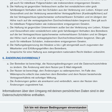
gilt auch für mittelbare Folgeschäden wie insbesondere entgangenen Gewinn.
Die Haftung ist gegenüber Verbrauchern außer bei vorsätzlichem oder grob
fahrlässigem Verhalten oder bei Schäden aus der Verletzung von Leben, Körper und
Gesundheit und der Verletzung wesentlicher Vertragspflichten (Kardinalpflichten) auf
die bei Vertragsschluss typischerweise vorhersehbaren Schäden und im übrigen der
Höhe nach auf die vertragstypischen Durchschnittsschäden begrenzt. Dies gilt auch
für mittelbare Folgeschäden wie insbesondere entgangenen Gewinn.
Die Haftung ist gegenüber Unternehmern außer bei der Verletzung von Leben, Körper
und Gesundheit oder vorsätzlichem oder grob fahrlässigem Verhalten des Betreibers
auf die bei Vertragsschluss typischerweise vorhersehbaren Schäden und im Übrigen
der Höhe nach auf die vertragstypischen Durchschnittsschäden begrenzt. Dies gilt
auch für mittelbare Schäden, insbesondere entgangenen Gewinn.
Die Haftungsbegrenzung der Absätze a bis c gilt sinngemäß auch zugunsten der
Mitarbeiter und Erfüllungsgehilfen des Betreibers.
Ansprüche für eine Haftung aus zwingendem nationalem Recht bleiben unberührt.
6. ÄNDERUNGSVORBEHALT
Der Betreiber ist berechtigt, die Nutzungsbedingungen und die Datenschutzrichtlinie
zu ändern. Die Änderung wird dem Nutzer per E-Mail mitgeteilt.
Der Nutzer ist berechtigt, den Änderungen zu widersprechen. Im Falle des
Widerspruchs erlischt das zwischen dem Betreiber und dem Nutzer bestehende
Vertragsverhältnis mit sofortiger Wirkung.
Die Änderungen gelten als anerkannt und verbindlich, wenn der Nutzer den
Änderungen zugestimmt hat.
Informationen über den Umgang mit deinen persönlichen Daten sind in der
Datenschutzrichtlinie enthalten.