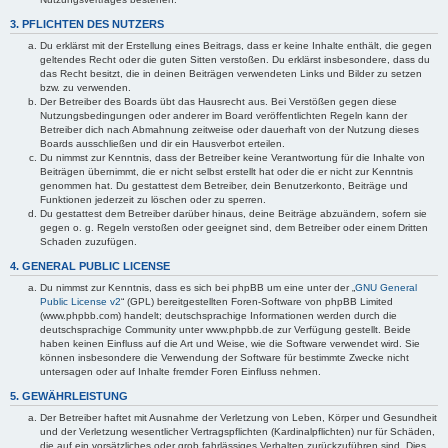
3. PFLICHTEN DES NUTZERS
Du erklärst mit der Erstellung eines Beitrags, dass er keine Inhalte enthält, die gegen
geltendes Recht oder die guten Sitten verstoßen. Du erklärst insbesondere, dass du
das Recht besitzt, die in deinen Beiträgen verwendeten Links und Bilder zu setzen
bzw. zu verwenden.
Der Betreiber des Boards übt das Hausrecht aus. Bei Verstößen gegen diese
Nutzungsbedingungen oder anderer im Board veröffentlichten Regeln kann der
Betreiber dich nach Abmahnung zeitweise oder dauerhaft von der Nutzung dieses
Boards ausschließen und dir ein Hausverbot erteilen.
Du nimmst zur Kenntnis, dass der Betreiber keine Verantwortung für die Inhalte von
Beiträgen übernimmt, die er nicht selbst erstellt hat oder die er nicht zur Kenntnis
genommen hat. Du gestattest dem Betreiber, dein Benutzerkonto, Beiträge und
Funktionen jederzeit zu löschen oder zu sperren.
Du gestattest dem Betreiber darüber hinaus, deine Beiträge abzuändern, sofern sie
gegen o. g. Regeln verstoßen oder geeignet sind, dem Betreiber oder einem Dritten
Schaden zuzufügen.
4. GENERAL PUBLIC LICENSE
Du nimmst zur Kenntnis, dass es sich bei phpBB um eine unter der „
GNU General
Public License v2
“ (GPL) bereitgestellten Foren-Software von phpBB Limited
(www.phpbb.com) handelt; deutschsprachige Informationen werden durch die
deutschsprachige Community unter www.phpbb.de zur Verfügung gestellt. Beide
haben keinen Einfluss auf die Art und Weise, wie die Software verwendet wird. Sie
können insbesondere die Verwendung der Software für bestimmte Zwecke nicht
untersagen oder auf Inhalte fremder Foren Einfluss nehmen.
5. GEWÄHRLEISTUNG
Der Betreiber haftet mit Ausnahme der Verletzung von Leben, Körper und Gesundheit
und der Verletzung wesentlicher Vertragspflichten (Kardinalpflichten) nur für Schäden,
die auf ein vorsätzliches oder grob fahrlässiges Verhalten zurückzuführen sind. Dies