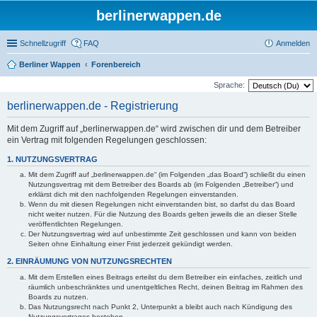
berlinerwappen.de
Schnellzugriff
FAQ
Anmelden
Berliner Wappen
Forenbereich
Sprache:
berlinerwappen.de - Registrierung
Mit dem Zugriff auf „berlinerwappen.de“ wird zwischen dir und dem Betreiber
ein Vertrag mit folgenden Regelungen geschlossen:
1. NUTZUNGSVERTRAG
Mit dem Zugriff auf „berlinerwappen.de“ (im Folgenden „das Board“) schließt du einen
Nutzungsvertrag mit dem Betreiber des Boards ab (im Folgenden „Betreiber“) und
erklärst dich mit den nachfolgenden Regelungen einverstanden.
Wenn du mit diesen Regelungen nicht einverstanden bist, so darfst du das Board
nicht weiter nutzen. Für die Nutzung des Boards gelten jeweils die an dieser Stelle
veröffentlichten Regelungen.
Der Nutzungsvertrag wird auf unbestimmte Zeit geschlossen und kann von beiden
Seiten ohne Einhaltung einer Frist jederzeit gekündigt werden.
2. EINRÄUMUNG VON NUTZUNGSRECHTEN
Mit dem Erstellen eines Beitrags erteilst du dem Betreiber ein einfaches, zeitlich und
räumlich unbeschränktes und unentgeltliches Recht, deinen Beitrag im Rahmen des
Boards zu nutzen.
Das Nutzungsrecht nach Punkt 2, Unterpunkt a bleibt auch nach Kündigung des
Nutzungsvertrages bestehen.