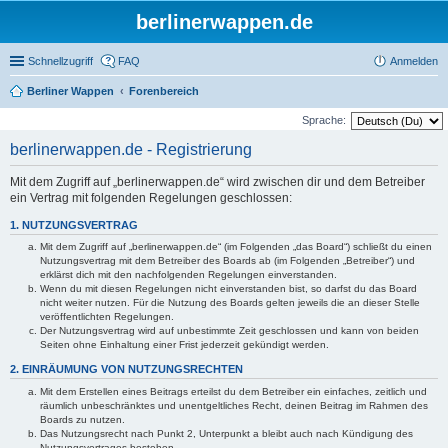
berlinerwappen.de
Schnellzugriff
FAQ
Anmelden
Berliner Wappen
Forenbereich
Sprache:
berlinerwappen.de - Registrierung
Mit dem Zugriff auf „berlinerwappen.de“ wird zwischen dir und dem Betreiber
ein Vertrag mit folgenden Regelungen geschlossen:
1. NUTZUNGSVERTRAG
Mit dem Zugriff auf „berlinerwappen.de“ (im Folgenden „das Board“) schließt du einen
Nutzungsvertrag mit dem Betreiber des Boards ab (im Folgenden „Betreiber“) und
erklärst dich mit den nachfolgenden Regelungen einverstanden.
Wenn du mit diesen Regelungen nicht einverstanden bist, so darfst du das Board
nicht weiter nutzen. Für die Nutzung des Boards gelten jeweils die an dieser Stelle
veröffentlichten Regelungen.
Der Nutzungsvertrag wird auf unbestimmte Zeit geschlossen und kann von beiden
Seiten ohne Einhaltung einer Frist jederzeit gekündigt werden.
2. EINRÄUMUNG VON NUTZUNGSRECHTEN
Mit dem Erstellen eines Beitrags erteilst du dem Betreiber ein einfaches, zeitlich und
räumlich unbeschränktes und unentgeltliches Recht, deinen Beitrag im Rahmen des
Boards zu nutzen.
Das Nutzungsrecht nach Punkt 2, Unterpunkt a bleibt auch nach Kündigung des
Nutzungsvertrages bestehen.