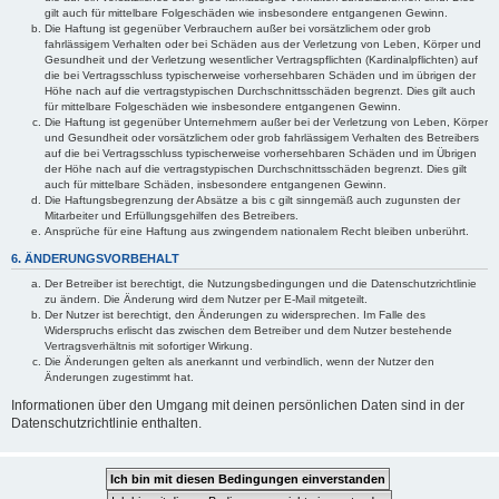
gilt auch für mittelbare Folgeschäden wie insbesondere entgangenen Gewinn.
Die Haftung ist gegenüber Verbrauchern außer bei vorsätzlichem oder grob
fahrlässigem Verhalten oder bei Schäden aus der Verletzung von Leben, Körper und
Gesundheit und der Verletzung wesentlicher Vertragspflichten (Kardinalpflichten) auf
die bei Vertragsschluss typischerweise vorhersehbaren Schäden und im übrigen der
Höhe nach auf die vertragstypischen Durchschnittsschäden begrenzt. Dies gilt auch
für mittelbare Folgeschäden wie insbesondere entgangenen Gewinn.
Die Haftung ist gegenüber Unternehmern außer bei der Verletzung von Leben, Körper
und Gesundheit oder vorsätzlichem oder grob fahrlässigem Verhalten des Betreibers
auf die bei Vertragsschluss typischerweise vorhersehbaren Schäden und im Übrigen
der Höhe nach auf die vertragstypischen Durchschnittsschäden begrenzt. Dies gilt
auch für mittelbare Schäden, insbesondere entgangenen Gewinn.
Die Haftungsbegrenzung der Absätze a bis c gilt sinngemäß auch zugunsten der
Mitarbeiter und Erfüllungsgehilfen des Betreibers.
Ansprüche für eine Haftung aus zwingendem nationalem Recht bleiben unberührt.
6. ÄNDERUNGSVORBEHALT
Der Betreiber ist berechtigt, die Nutzungsbedingungen und die Datenschutzrichtlinie
zu ändern. Die Änderung wird dem Nutzer per E-Mail mitgeteilt.
Der Nutzer ist berechtigt, den Änderungen zu widersprechen. Im Falle des
Widerspruchs erlischt das zwischen dem Betreiber und dem Nutzer bestehende
Vertragsverhältnis mit sofortiger Wirkung.
Die Änderungen gelten als anerkannt und verbindlich, wenn der Nutzer den
Änderungen zugestimmt hat.
Informationen über den Umgang mit deinen persönlichen Daten sind in der
Datenschutzrichtlinie enthalten.