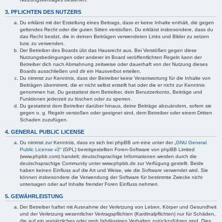
3. PFLICHTEN DES NUTZERS
Du erklärst mit der Erstellung eines Beitrags, dass er keine Inhalte enthält, die gegen
geltendes Recht oder die guten Sitten verstoßen. Du erklärst insbesondere, dass du
das Recht besitzt, die in deinen Beiträgen verwendeten Links und Bilder zu setzen
bzw. zu verwenden.
Der Betreiber des Boards übt das Hausrecht aus. Bei Verstößen gegen diese
Nutzungsbedingungen oder anderer im Board veröffentlichten Regeln kann der
Betreiber dich nach Abmahnung zeitweise oder dauerhaft von der Nutzung dieses
Boards ausschließen und dir ein Hausverbot erteilen.
Du nimmst zur Kenntnis, dass der Betreiber keine Verantwortung für die Inhalte von
Beiträgen übernimmt, die er nicht selbst erstellt hat oder die er nicht zur Kenntnis
genommen hat. Du gestattest dem Betreiber, dein Benutzerkonto, Beiträge und
Funktionen jederzeit zu löschen oder zu sperren.
Du gestattest dem Betreiber darüber hinaus, deine Beiträge abzuändern, sofern sie
gegen o. g. Regeln verstoßen oder geeignet sind, dem Betreiber oder einem Dritten
Schaden zuzufügen.
4. GENERAL PUBLIC LICENSE
Du nimmst zur Kenntnis, dass es sich bei phpBB um eine unter der „
GNU General
Public License v2
“ (GPL) bereitgestellten Foren-Software von phpBB Limited
(www.phpbb.com) handelt; deutschsprachige Informationen werden durch die
deutschsprachige Community unter www.phpbb.de zur Verfügung gestellt. Beide
haben keinen Einfluss auf die Art und Weise, wie die Software verwendet wird. Sie
können insbesondere die Verwendung der Software für bestimmte Zwecke nicht
untersagen oder auf Inhalte fremder Foren Einfluss nehmen.
5. GEWÄHRLEISTUNG
Der Betreiber haftet mit Ausnahme der Verletzung von Leben, Körper und Gesundheit
und der Verletzung wesentlicher Vertragspflichten (Kardinalpflichten) nur für Schäden,
die auf ein vorsätzliches oder grob fahrlässiges Verhalten zurückzuführen sind. Dies