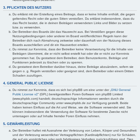
3. PFLICHTEN DES NUTZERS
Du erklärst mit der Erstellung eines Beitrags, dass er keine Inhalte enthält, die gegen
geltendes Recht oder die guten Sitten verstoßen. Du erklärst insbesondere, dass du
das Recht besitzt, die in deinen Beiträgen verwendeten Links und Bilder zu setzen
bzw. zu verwenden.
Der Betreiber des Boards übt das Hausrecht aus. Bei Verstößen gegen diese
Nutzungsbedingungen oder anderer im Board veröffentlichten Regeln kann der
Betreiber dich nach Abmahnung zeitweise oder dauerhaft von der Nutzung dieses
Boards ausschließen und dir ein Hausverbot erteilen.
Du nimmst zur Kenntnis, dass der Betreiber keine Verantwortung für die Inhalte von
Beiträgen übernimmt, die er nicht selbst erstellt hat oder die er nicht zur Kenntnis
genommen hat. Du gestattest dem Betreiber, dein Benutzerkonto, Beiträge und
Funktionen jederzeit zu löschen oder zu sperren.
Du gestattest dem Betreiber darüber hinaus, deine Beiträge abzuändern, sofern sie
gegen o. g. Regeln verstoßen oder geeignet sind, dem Betreiber oder einem Dritten
Schaden zuzufügen.
4. GENERAL PUBLIC LICENSE
Du nimmst zur Kenntnis, dass es sich bei phpBB um eine unter der „
GNU General
Public License v2
“ (GPL) bereitgestellten Foren-Software von phpBB Limited
(www.phpbb.com) handelt; deutschsprachige Informationen werden durch die
deutschsprachige Community unter www.phpbb.de zur Verfügung gestellt. Beide
haben keinen Einfluss auf die Art und Weise, wie die Software verwendet wird. Sie
können insbesondere die Verwendung der Software für bestimmte Zwecke nicht
untersagen oder auf Inhalte fremder Foren Einfluss nehmen.
5. GEWÄHRLEISTUNG
Der Betreiber haftet mit Ausnahme der Verletzung von Leben, Körper und Gesundheit
und der Verletzung wesentlicher Vertragspflichten (Kardinalpflichten) nur für Schäden,
die auf ein vorsätzliches oder grob fahrlässiges Verhalten zurückzuführen sind. Dies