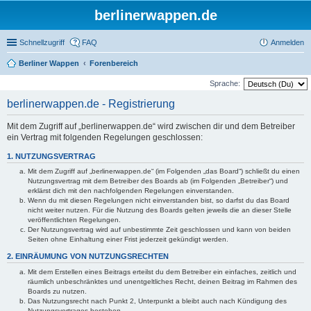
berlinerwappen.de
Schnellzugriff
FAQ
Anmelden
Berliner Wappen
Forenbereich
Sprache:
berlinerwappen.de - Registrierung
Mit dem Zugriff auf „berlinerwappen.de“ wird zwischen dir und dem Betreiber
ein Vertrag mit folgenden Regelungen geschlossen:
1. NUTZUNGSVERTRAG
Mit dem Zugriff auf „berlinerwappen.de“ (im Folgenden „das Board“) schließt du einen
Nutzungsvertrag mit dem Betreiber des Boards ab (im Folgenden „Betreiber“) und
erklärst dich mit den nachfolgenden Regelungen einverstanden.
Wenn du mit diesen Regelungen nicht einverstanden bist, so darfst du das Board
nicht weiter nutzen. Für die Nutzung des Boards gelten jeweils die an dieser Stelle
veröffentlichten Regelungen.
Der Nutzungsvertrag wird auf unbestimmte Zeit geschlossen und kann von beiden
Seiten ohne Einhaltung einer Frist jederzeit gekündigt werden.
2. EINRÄUMUNG VON NUTZUNGSRECHTEN
Mit dem Erstellen eines Beitrags erteilst du dem Betreiber ein einfaches, zeitlich und
räumlich unbeschränktes und unentgeltliches Recht, deinen Beitrag im Rahmen des
Boards zu nutzen.
Das Nutzungsrecht nach Punkt 2, Unterpunkt a bleibt auch nach Kündigung des
Nutzungsvertrages bestehen.