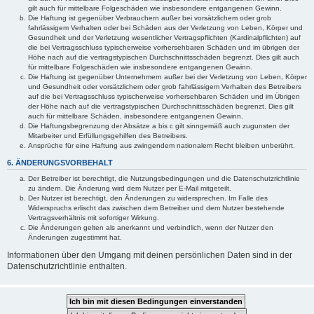
gilt auch für mittelbare Folgeschäden wie insbesondere entgangenen Gewinn.
Die Haftung ist gegenüber Verbrauchern außer bei vorsätzlichem oder grob
fahrlässigem Verhalten oder bei Schäden aus der Verletzung von Leben, Körper und
Gesundheit und der Verletzung wesentlicher Vertragspflichten (Kardinalpflichten) auf
die bei Vertragsschluss typischerweise vorhersehbaren Schäden und im übrigen der
Höhe nach auf die vertragstypischen Durchschnittsschäden begrenzt. Dies gilt auch
für mittelbare Folgeschäden wie insbesondere entgangenen Gewinn.
Die Haftung ist gegenüber Unternehmern außer bei der Verletzung von Leben, Körper
und Gesundheit oder vorsätzlichem oder grob fahrlässigem Verhalten des Betreibers
auf die bei Vertragsschluss typischerweise vorhersehbaren Schäden und im Übrigen
der Höhe nach auf die vertragstypischen Durchschnittsschäden begrenzt. Dies gilt
auch für mittelbare Schäden, insbesondere entgangenen Gewinn.
Die Haftungsbegrenzung der Absätze a bis c gilt sinngemäß auch zugunsten der
Mitarbeiter und Erfüllungsgehilfen des Betreibers.
Ansprüche für eine Haftung aus zwingendem nationalem Recht bleiben unberührt.
6. ÄNDERUNGSVORBEHALT
Der Betreiber ist berechtigt, die Nutzungsbedingungen und die Datenschutzrichtlinie
zu ändern. Die Änderung wird dem Nutzer per E-Mail mitgeteilt.
Der Nutzer ist berechtigt, den Änderungen zu widersprechen. Im Falle des
Widerspruchs erlischt das zwischen dem Betreiber und dem Nutzer bestehende
Vertragsverhältnis mit sofortiger Wirkung.
Die Änderungen gelten als anerkannt und verbindlich, wenn der Nutzer den
Änderungen zugestimmt hat.
Informationen über den Umgang mit deinen persönlichen Daten sind in der
Datenschutzrichtlinie enthalten.