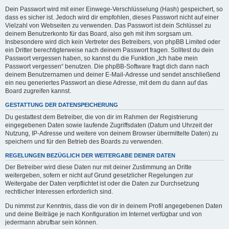
Dein Passwort wird mit einer Einwege-Verschlüsselung (Hash) gespeichert, so
dass es sicher ist. Jedoch wird dir empfohlen, dieses Passwort nicht auf einer
Vielzahl von Webseiten zu verwenden. Das Passwort ist dein Schlüssel zu
deinem Benutzerkonto für das Board, also geh mit ihm sorgsam um.
Insbesondere wird dich kein Vertreter des Betreibers, von phpBB Limited oder
ein Dritter berechtigterweise nach deinem Passwort fragen. Solltest du dein
Passwort vergessen haben, so kannst du die Funktion „Ich habe mein
Passwort vergessen“ benutzen. Die phpBB-Software fragt dich dann nach
deinem Benutzernamen und deiner E-Mail-Adresse und sendet anschließend
ein neu generiertes Passwort an diese Adresse, mit dem du dann auf das
Board zugreifen kannst.
GESTATTUNG DER DATENSPEICHERUNG
Du gestattest dem Betreiber, die von dir im Rahmen der Registrierung
eingegebenen Daten sowie laufende Zugriffsdaten (Datum und Uhrzeit der
Nutzung, IP-Adresse und weitere von deinem Browser übermittelte Daten) zu
speichern und für den Betrieb des Boards zu verwenden.
REGELUNGEN BEZÜGLICH DER WEITERGABE DEINER DATEN
Der Betreiber wird diese Daten nur mit deiner Zustimmung an Dritte
weitergeben, sofern er nicht auf Grund gesetzlicher Regelungen zur
Weitergabe der Daten verpflichtet ist oder die Daten zur Durchsetzung
rechtlicher Interessen erforderlich sind.
Du nimmst zur Kenntnis, dass die von dir in deinem Profil angegebenen Daten
und deine Beiträge je nach Konfiguration im Internet verfügbar und von
jedermann abrufbar sein können.