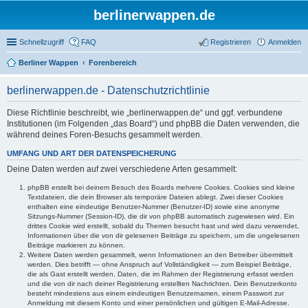
berlinerwappen.de
Schnellzugriff
FAQ
Registrieren
Anmelden
Berliner Wappen
Forenbereich
berlinerwappen.de - Datenschutzrichtlinie
Diese Richtlinie beschreibt, wie „berlinerwappen.de“ und ggf. verbundene
Institutionen (im Folgenden „das Board“) und phpBB die Daten verwenden, die
während deines Foren-Besuchs gesammelt werden.
UMFANG UND ART DER DATENSPEICHERUNG
Deine Daten werden auf zwei verschiedene Arten gesammelt:
phpBB erstellt bei deinem Besuch des Boards mehrere Cookies. Cookies sind kleine
Textdateien, die dein Browser als temporäre Dateien ablegt. Zwei dieser Cookies
enthalten eine eindeutige Benutzer-Nummer (Benutzer-ID) sowie eine anonyme
Sitzungs-Nummer (Session-ID), die dir von phpBB automatisch zugewiesen wird. Ein
drittes Cookie wird erstellt, sobald du Themen besucht hast und wird dazu verwendet,
Informationen über die von dir gelesenen Beiträge zu speichern, um die ungelesenen
Beiträge markieren zu können.
Weitere Daten werden gesammelt, wenn Informationen an den Betreiber übermittelt
werden. Dies betrifft — ohne Anspruch auf Vollständigkeit — zum Beispiel Beiträge,
die als Gast erstellt werden, Daten, die im Rahmen der Registrierung erfasst werden
und die von dir nach deiner Registrierung erstellten Nachrichten. Dein Benutzerkonto
besteht mindestens aus einem eindeutigen Benutzernamen, einem Passwort zur
Anmeldung mit diesem Konto und einer persönlichen und gültigen E-Mail-Adresse.