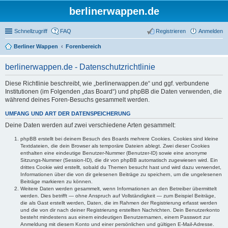
berlinerwappen.de
Schnellzugriff
FAQ
Registrieren
Anmelden
Berliner Wappen
Forenbereich
berlinerwappen.de - Datenschutzrichtlinie
Diese Richtlinie beschreibt, wie „berlinerwappen.de“ und ggf. verbundene
Institutionen (im Folgenden „das Board“) und phpBB die Daten verwenden, die
während deines Foren-Besuchs gesammelt werden.
UMFANG UND ART DER DATENSPEICHERUNG
Deine Daten werden auf zwei verschiedene Arten gesammelt:
phpBB erstellt bei deinem Besuch des Boards mehrere Cookies. Cookies sind kleine
Textdateien, die dein Browser als temporäre Dateien ablegt. Zwei dieser Cookies
enthalten eine eindeutige Benutzer-Nummer (Benutzer-ID) sowie eine anonyme
Sitzungs-Nummer (Session-ID), die dir von phpBB automatisch zugewiesen wird. Ein
drittes Cookie wird erstellt, sobald du Themen besucht hast und wird dazu verwendet,
Informationen über die von dir gelesenen Beiträge zu speichern, um die ungelesenen
Beiträge markieren zu können.
Weitere Daten werden gesammelt, wenn Informationen an den Betreiber übermittelt
werden. Dies betrifft — ohne Anspruch auf Vollständigkeit — zum Beispiel Beiträge,
die als Gast erstellt werden, Daten, die im Rahmen der Registrierung erfasst werden
und die von dir nach deiner Registrierung erstellten Nachrichten. Dein Benutzerkonto
besteht mindestens aus einem eindeutigen Benutzernamen, einem Passwort zur
Anmeldung mit diesem Konto und einer persönlichen und gültigen E-Mail-Adresse.