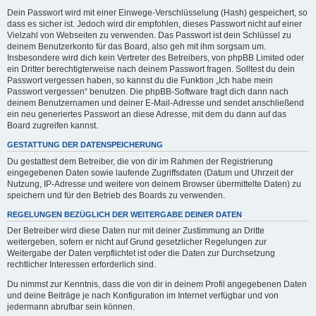
Dein Passwort wird mit einer Einwege-Verschlüsselung (Hash) gespeichert, so
dass es sicher ist. Jedoch wird dir empfohlen, dieses Passwort nicht auf einer
Vielzahl von Webseiten zu verwenden. Das Passwort ist dein Schlüssel zu
deinem Benutzerkonto für das Board, also geh mit ihm sorgsam um.
Insbesondere wird dich kein Vertreter des Betreibers, von phpBB Limited oder
ein Dritter berechtigterweise nach deinem Passwort fragen. Solltest du dein
Passwort vergessen haben, so kannst du die Funktion „Ich habe mein
Passwort vergessen“ benutzen. Die phpBB-Software fragt dich dann nach
deinem Benutzernamen und deiner E-Mail-Adresse und sendet anschließend
ein neu generiertes Passwort an diese Adresse, mit dem du dann auf das
Board zugreifen kannst.
GESTATTUNG DER DATENSPEICHERUNG
Du gestattest dem Betreiber, die von dir im Rahmen der Registrierung
eingegebenen Daten sowie laufende Zugriffsdaten (Datum und Uhrzeit der
Nutzung, IP-Adresse und weitere von deinem Browser übermittelte Daten) zu
speichern und für den Betrieb des Boards zu verwenden.
REGELUNGEN BEZÜGLICH DER WEITERGABE DEINER DATEN
Der Betreiber wird diese Daten nur mit deiner Zustimmung an Dritte
weitergeben, sofern er nicht auf Grund gesetzlicher Regelungen zur
Weitergabe der Daten verpflichtet ist oder die Daten zur Durchsetzung
rechtlicher Interessen erforderlich sind.
Du nimmst zur Kenntnis, dass die von dir in deinem Profil angegebenen Daten
und deine Beiträge je nach Konfiguration im Internet verfügbar und von
jedermann abrufbar sein können.