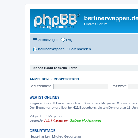
berlinerwappen.d
Privates Forum
Schnellzugriff
FAQ
Berliner Wappen
Forenbereich
Dieses Board hat keine Foren.
ANMELDEN
•
REGISTRIEREN
Benutzername:
Passwort:
WER IST ONLINE?
Insgesamt sind
8
Besucher online :: 0 sichtbare Mitglieder, 0 unsichtbar
Der Besucherrekord liegt bei
611
Besuchern, die am Donnerstag 11. Juni 
Mitglieder: 0 Mitglieder
Legende:
Administratoren
,
Globale Moderatoren
GEBURTSTAGE
Heute hat kein Mitglied Geburtstag