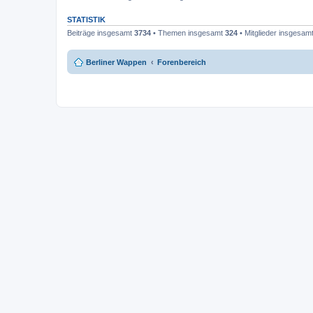
STATISTIK
Beiträge insgesamt
3734
• Themen insgesamt
324
• Mitglieder insgesam
Berliner Wappen
Forenbereich