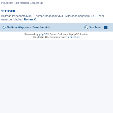
Heute hat kein Mitglied Geburtstag
STATISTIK
Beiträge insgesamt
3734
• Themen insgesamt
324
• Mitglieder insgesamt
17
• Unser
neuestes Mitglied:
Robert K.
Berliner Wappen
Forenbereich
Das Team
Powered by
phpBB
® Forum Software © phpBB Limited
Deutsche Übersetzung durch
phpBB.de