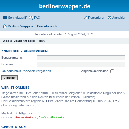
berlinerwappen.de
Schnellzugriff
FAQ
Registrieren
Anmelden
Berliner Wappen
Forenbereich
Aktuelle Zeit: Freitag 7. August 2026, 08:25
Dieses Board hat keine Foren.
ANMELDEN
•
REGISTRIEREN
Benutzername:
Passwort:
Ich habe mein Passwort vergessen
Angemeldet bleiben
WER IST ONLINE?
Insgesamt sind
5
Besucher online :: 0 sichtbare Mitglieder, 0 unsichtbare Mitglieder und 5
Gäste (basierend auf den aktiven Besuchern der letzten 5 Minuten)
Der Besucherrekord liegt bei
611
Besuchern, die am Donnerstag 11. Juni 2026, 12:58
gleichzeitig online waren.
Mitglieder: 0 Mitglieder
Legende:
Administratoren
,
Globale Moderatoren
GEBURTSTAGE