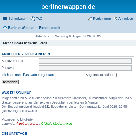
berlinerwappen.de
Schnellzugriff
FAQ
Registrieren
Anmelden
Berliner Wappen
Forenbereich
Aktuelle Zeit: Samstag 8. August 2026, 18:09
Dieses Board hat keine Foren.
ANMELDEN
•
REGISTRIEREN
Benutzername:
Passwort:
Ich habe mein Passwort vergessen
Angemeldet bleiben
WER IST ONLINE?
Insgesamt sind
5
Besucher online :: 0 sichtbare Mitglieder, 0 unsichtbare Mitglieder und 5
Gäste (basierend auf den aktiven Besuchern der letzten 5 Minuten)
Der Besucherrekord liegt bei
611
Besuchern, die am Donnerstag 11. Juni 2026, 12:58
gleichzeitig online waren.
Mitglieder: 0 Mitglieder
Legende:
Administratoren
,
Globale Moderatoren
GEBURTSTAGE