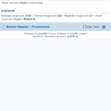
Heute hat kein Mitglied Geburtstag
STATISTIK
Beiträge insgesamt
3735
• Themen insgesamt
325
• Mitglieder insgesamt
17
• Unser
neuestes Mitglied:
Robert K.
Berliner Wappen
Forenbereich
Das Team
Powered by
phpBB
® Forum Software © phpBB Limited
Deutsche Übersetzung durch
phpBB.de