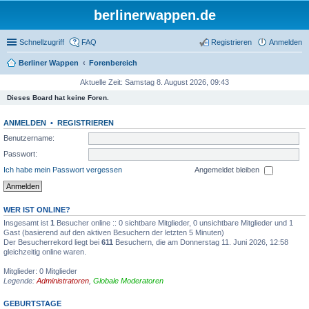
berlinerwappen.de
Schnellzugriff
FAQ
Registrieren
Anmelden
Berliner Wappen
Forenbereich
Aktuelle Zeit: Samstag 8. August 2026, 09:43
Dieses Board hat keine Foren.
ANMELDEN
•
REGISTRIEREN
Benutzername:
Passwort:
Ich habe mein Passwort vergessen
Angemeldet bleiben
WER IST ONLINE?
Insgesamt ist
1
Besucher online :: 0 sichtbare Mitglieder, 0 unsichtbare Mitglieder und 1
Gast (basierend auf den aktiven Besuchern der letzten 5 Minuten)
Der Besucherrekord liegt bei
611
Besuchern, die am Donnerstag 11. Juni 2026, 12:58
gleichzeitig online waren.
Mitglieder: 0 Mitglieder
Legende:
Administratoren
,
Globale Moderatoren
GEBURTSTAGE