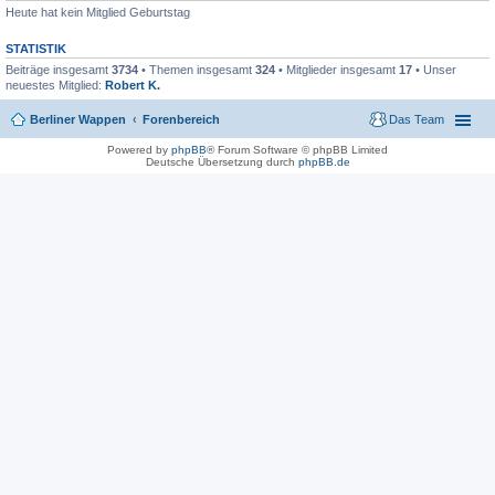
Heute hat kein Mitglied Geburtstag
STATISTIK
Beiträge insgesamt
3734
• Themen insgesamt
324
• Mitglieder insgesamt
17
• Unser
neuestes Mitglied:
Robert K.
Berliner Wappen
Forenbereich
Das Team
Powered by
phpBB
® Forum Software © phpBB Limited
Deutsche Übersetzung durch
phpBB.de