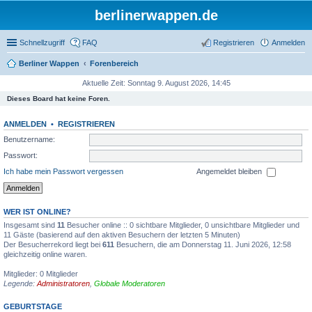
berlinerwappen.de
Schnellzugriff
FAQ
Registrieren
Anmelden
Berliner Wappen
Forenbereich
Aktuelle Zeit: Sonntag 9. August 2026, 14:45
Dieses Board hat keine Foren.
ANMELDEN
•
REGISTRIEREN
Benutzername:
Passwort:
Ich habe mein Passwort vergessen
Angemeldet bleiben
WER IST ONLINE?
Insgesamt sind
11
Besucher online :: 0 sichtbare Mitglieder, 0 unsichtbare Mitglieder und
11 Gäste (basierend auf den aktiven Besuchern der letzten 5 Minuten)
Der Besucherrekord liegt bei
611
Besuchern, die am Donnerstag 11. Juni 2026, 12:58
gleichzeitig online waren.
Mitglieder: 0 Mitglieder
Legende:
Administratoren
,
Globale Moderatoren
GEBURTSTAGE