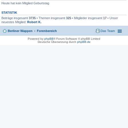
Heute hat kein Mitglied Geburtstag
STATISTIK
Beiträge insgesamt
3735
• Themen insgesamt
325
• Mitglieder insgesamt
17
• Unser
neuestes Mitglied:
Robert K.
Berliner Wappen
Forenbereich
Das Team
Powered by
phpBB
® Forum Software © phpBB Limited
Deutsche Übersetzung durch
phpBB.de