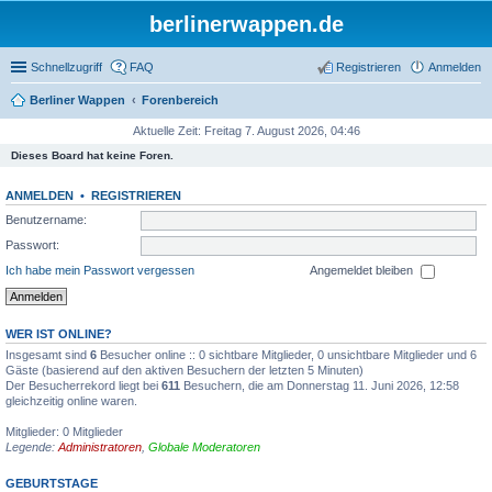
berlinerwappen.de
Schnellzugriff
FAQ
Registrieren
Anmelden
Berliner Wappen
Forenbereich
Aktuelle Zeit: Freitag 7. August 2026, 04:46
Dieses Board hat keine Foren.
ANMELDEN
•
REGISTRIEREN
Benutzername:
Passwort:
Ich habe mein Passwort vergessen
Angemeldet bleiben
WER IST ONLINE?
Insgesamt sind
6
Besucher online :: 0 sichtbare Mitglieder, 0 unsichtbare Mitglieder und 6
Gäste (basierend auf den aktiven Besuchern der letzten 5 Minuten)
Der Besucherrekord liegt bei
611
Besuchern, die am Donnerstag 11. Juni 2026, 12:58
gleichzeitig online waren.
Mitglieder: 0 Mitglieder
Legende:
Administratoren
,
Globale Moderatoren
GEBURTSTAGE