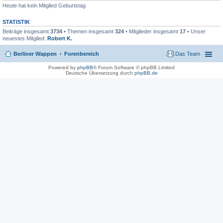
Heute hat kein Mitglied Geburtstag
STATISTIK
Beiträge insgesamt
3734
• Themen insgesamt
324
• Mitglieder insgesamt
17
• Unser
neuestes Mitglied:
Robert K.
Berliner Wappen
Forenbereich
Das Team
Powered by
phpBB
® Forum Software © phpBB Limited
Deutsche Übersetzung durch
phpBB.de