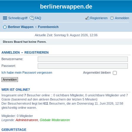
berlinerwappen.de
Schnellzugriff
FAQ
Registrieren
Anmelden
Berliner Wappen
Forenbereich
Aktuelle Zeit: Sonntag 9. August 2026, 12:06
Dieses Board hat keine Foren.
ANMELDEN
•
REGISTRIEREN
Benutzername:
Passwort:
Ich habe mein Passwort vergessen
Angemeldet bleiben
WER IST ONLINE?
Insgesamt sind
7
Besucher online :: 0 sichtbare Mitglieder, 0 unsichtbare Mitglieder und 7
Gäste (basierend auf den aktiven Besuchern der letzten 5 Minuten)
Der Besucherrekord liegt bei
611
Besuchern, die am Donnerstag 11. Juni 2026, 12:58
gleichzeitig online waren.
Mitglieder: 0 Mitglieder
Legende:
Administratoren
,
Globale Moderatoren
GEBURTSTAGE