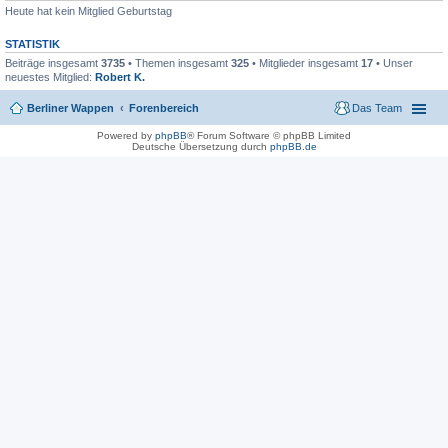
Heute hat kein Mitglied Geburtstag
STATISTIK
Beiträge insgesamt
3735
• Themen insgesamt
325
• Mitglieder insgesamt
17
• Unser
neuestes Mitglied:
Robert K.
Berliner Wappen
Forenbereich
Das Team
Powered by
phpBB
® Forum Software © phpBB Limited
Deutsche Übersetzung durch
phpBB.de