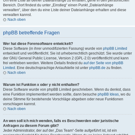
Um eine Liste all deiner Dateianhänge zu erhalten, gehe in den persönlichen
Bereich. Dort findest du unter „Einstieg“ einen Punkt „Dateianhänge
verwalten“, über den du eine Liste deiner Dateianhänge erhalten und diese
verwalten kannst.
Nach oben
phpBB betreffende Fragen
Wer hat diese Forensoftware entwickelt?
Diese Software (in ihrer unmodifizierten Fassung) wurde von
phpBB Limited
entwickelt und veröffentlicht. Sie ist urheberrechtlich geschützt. Sie wurde unter
der GNU General Public License, Version 2 (GPL-2.0) veröffentlicht und kann
frei vertrieben werden. Weitere Details findest du
auf der Seite von phpBB
Limited
. Eine deutschsprachige Anlaufstelle ist unter
phpBB.de
zu finden.
Nach oben
Warum ist Funktion x oder y nicht enthalten?
Diese Software wurde von phpBB Limited geschrieben. Wenn du denkst, dass
eine Funktion implementiert werden sollte, dann besuche
phpBB Ideas
, wo du
deine Stimme für bestehende Vorschläge abgeben oder neue Funktionen
vorschlagen kannst.
Nach oben
An wen soll ich mich wenden, falls es Beschwerden oder juristische
Anfragen zu diesem Forum gibt?
Jeder Administrator, der auf der „Das Team“-Seite aufgeführt ist, ist ein