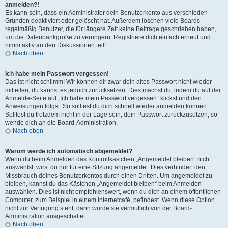
anmelden?!
Es kann sein, dass ein Administrator dein Benutzerkonto aus verschieden
Gründen deaktiviert oder gelöscht hat. Außerdem löschen viele Boards
regelmäßig Benutzer, die für längere Zeit keine Beiträge geschrieben haben,
um die Datenbankgröße zu verringern. Registriere dich einfach erneut und
nimm aktiv an den Diskussionen teil!
Nach oben
Ich habe mein Passwort vergessen!
Das ist nicht schlimm! Wir können dir zwar dein altes Passwort nicht wieder
mitteilen, du kannst es jedoch zurücksetzen. Dies machst du, indem du auf der
Anmelde-Seite auf „Ich habe mein Passwort vergessen“ klickst und den
Anweisungen folgst. So solltest du dich schnell wieder anmelden können.
Solltest du trotzdem nicht in der Lage sein, dein Passwort zurückzusetzen, so
wende dich an die Board-Administration.
Nach oben
Warum werde ich automatisch abgemeldet?
Wenn du beim Anmelden das Kontrollkästchen „Angemeldet bleiben“ nicht
auswählst, wirst du nur für eine Sitzung angemeldet. Dies verhindert den
Missbrauch deines Benutzerkontos durch einen Dritten. Um angemeldet zu
bleiben, kannst du das Kästchen „Angemeldet bleiben“ beim Anmelden
auswählen. Dies ist nicht empfehlenswert, wenn du dich an einem öffentlichen
Computer, zum Beispiel in einem Internetcafé, befindest. Wenn diese Option
nicht zur Verfügung steht, dann wurde sie vermutlich von der Board-
Administration ausgeschaltet.
Nach oben