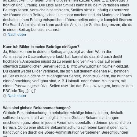
auszudrücken. Für jeden Smilie gibt es einen kurzen Code, z. B. bedeutet :)
fröhlich und :( traurig. Die Liste aller Smilies kannst du beim Verfassen eines
Beitrags sehen. Versuche bitte trotzdem, Smilies nicht zu häufig zu benutzen,
sie können einen Beitrag schnell unlesbar machen und ein Moderator könnte
deshalb deinen Beitrag entsprechend überarbeiten oder gar komplett löschen.
Die Board-Administration kann auch die Anzahl der Smilies begrenzen, die du
in einem Beitrag benutzen kannst.
Nach oben
Kann ich Bilder in meine Beiträge einfügen?
Ja, Bilder können in deinem Beitrag angezeigt werden. Wenn die
Administration Dateianhänge erlaubt hat, kannst du das Bild auch direkt
hochladen. Ansonsten musst du zu einem Bild verlinken, das auf einem
öffentlich zugänglichen Server liegt, z. B. http://www.domain.tld/mein-bild.gif.
Du kannst weder Bilder verlinken, die sich auf deinem eigenen PC befinden
(außer es ist ein öffentlich zugänglicher Server), noch zu Bildern, die nur nach
einer Anmeldung verfügbar sind, z. B. Hotmail- oder Yahoo-Mailboxen, mit
einem Passwort geschützte Seiten usw. Um das Bild anzuzeigen, benutze den
BBCode-Tag „[img]“.
Nach oben
Was sind globale Bekanntmachungen?
Globale Bekanntmachungen beinhalten wichtige Informationen, deshalb
solltest du sie so bald wie möglich lesen. Globale Bekanntmachungen
erscheinen ganz oben in jedem Forum und ebenfalls in deinem persönlichen
Bereich. Ob du eine globale Bekanntmachung schreiben kannst oder nicht,
hängt von den durch die Board-Administration vergebenen Berechtigungen