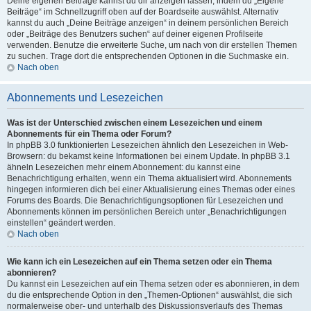
Deine eigenen Beiträge kannst du dir anzeigen lassen, indem du „Eigene
Beiträge“ im Schnellzugriff oben auf der Boardseite auswählst. Alternativ
kannst du auch „Deine Beiträge anzeigen“ in deinem persönlichen Bereich
oder „Beiträge des Benutzers suchen“ auf deiner eigenen Profilseite
verwenden. Benutze die erweiterte Suche, um nach von dir erstellen Themen
zu suchen. Trage dort die entsprechenden Optionen in die Suchmaske ein.
Nach oben
Abonnements und Lesezeichen
Was ist der Unterschied zwischen einem Lesezeichen und einem
Abonnements für ein Thema oder Forum?
In phpBB 3.0 funktionierten Lesezeichen ähnlich den Lesezeichen in Web-
Browsern: du bekamst keine Informationen bei einem Update. In phpBB 3.1
ähneln Lesezeichen mehr einem Abonnement: du kannst eine
Benachrichtigung erhalten, wenn ein Thema aktualisiert wird. Abonnements
hingegen informieren dich bei einer Aktualisierung eines Themas oder eines
Forums des Boards. Die Benachrichtigungsoptionen für Lesezeichen und
Abonnements können im persönlichen Bereich unter „Benachrichtigungen
einstellen“ geändert werden.
Nach oben
Wie kann ich ein Lesezeichen auf ein Thema setzen oder ein Thema
abonnieren?
Du kannst ein Lesezeichen auf ein Thema setzen oder es abonnieren, in dem
du die entsprechende Option in den „Themen-Optionen“ auswählst, die sich
normalerweise ober- und unterhalb des Diskussionsverlaufs des Themas