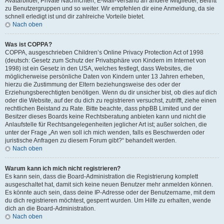
Avatarbilder, Private Nachrichten, E-Mail-Versand an andere Mitglieder, Beitritt
zu Benutzergruppen und so weiter. Wir empfehlen dir eine Anmeldung, da sie
schnell erledigt ist und dir zahlreiche Vorteile bietet.
Nach oben
Was ist COPPA?
COPPA, ausgeschrieben Children’s Online Privacy Protection Act of 1998
(deutsch: Gesetz zum Schutz der Privatsphäre von Kindern im Internet von
1998) ist ein Gesetz in den USA, welches festlegt, dass Websites, die
möglicherweise persönliche Daten von Kindern unter 13 Jahren erheben,
hierzu die Zustimmung der Eltern beziehungsweise des oder der
Erziehungsberechtigten benötigen. Wenn du dir unsicher bist, ob dies auf dich
oder die Website, auf der du dich zu registrieren versuchst, zutrifft, ziehe einen
rechtlichen Beistand zu Rate. Bitte beachte, dass phpBB Limited und der
Besitzer dieses Boards keine Rechtsberatung anbieten kann und nicht die
Anlaufstelle für Rechtsangelegenheiten jeglicher Art ist; außer solchen, die
unter der Frage „An wen soll ich mich wenden, falls es Beschwerden oder
juristische Anfragen zu diesem Forum gibt?“ behandelt werden.
Nach oben
Warum kann ich mich nicht registrieren?
Es kann sein, dass die Board-Administration die Registrierung komplett
ausgeschaltet hat, damit sich keine neuen Benutzer mehr anmelden können.
Es könnte auch sein, dass deine IP-Adresse oder der Benutzername, mit dem
du dich registrieren möchtest, gesperrt wurden. Um Hilfe zu erhalten, wende
dich an die Board-Administration.
Nach oben