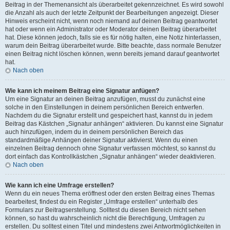
Beitrag in der Themenansicht als überarbeitet gekennzeichnet. Es wird sowohl
die Anzahl als auch der letzte Zeitpunkt der Bearbeitungen angezeigt. Dieser
Hinweis erscheint nicht, wenn noch niemand auf deinen Beitrag geantwortet
hat oder wenn ein Administrator oder Moderator deinen Beitrag überarbeitet
hat. Diese können jedoch, falls sie es für nötig halten, eine Notiz hinterlassen,
warum dein Beitrag überarbeitet wurde. Bitte beachte, dass normale Benutzer
einen Beitrag nicht löschen können, wenn bereits jemand darauf geantwortet
hat.
Nach oben
Wie kann ich meinem Beitrag eine Signatur anfügen?
Um eine Signatur an deinen Beitrag anzufügen, musst du zunächst eine
solche in den Einstellungen in deinem persönlichen Bereich entwerfen.
Nachdem du die Signatur erstellt und gespeichert hast, kannst du in jedem
Beitrag das Kästchen „Signatur anhängen“ aktivieren. Du kannst eine Signatur
auch hinzufügen, indem du in deinem persönlichen Bereich das
standardmäßige Anhängen deiner Signatur aktivierst. Wenn du einen
einzelnen Beitrag dennoch ohne Signatur verfassen möchtest, so kannst du
dort einfach das Kontrollkästchen „Signatur anhängen“ wieder deaktivieren.
Nach oben
Wie kann ich eine Umfrage erstellen?
Wenn du ein neues Thema eröffnest oder den ersten Beitrag eines Themas
bearbeitest, findest du ein Register „Umfrage erstellen“ unterhalb des
Formulars zur Beitragserstellung. Solltest du diesen Bereich nicht sehen
können, so hast du wahrscheinlich nicht die Berechtigung, Umfragen zu
erstellen. Du solltest einen Titel und mindestens zwei Antwortmöglichkeiten in