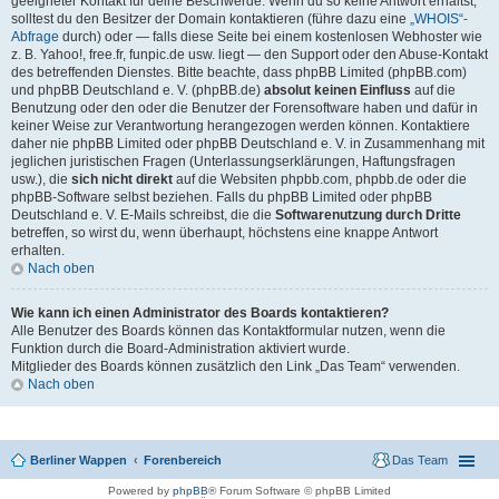
geeigneter Kontakt für deine Beschwerde. Wenn du so keine Antwort erhältst,
solltest du den Besitzer der Domain kontaktieren (führe dazu eine
„WHOIS“-
Abfrage
durch) oder — falls diese Seite bei einem kostenlosen Webhoster wie
z. B. Yahoo!, free.fr, funpic.de usw. liegt — den Support oder den Abuse-Kontakt
des betreffenden Dienstes. Bitte beachte, dass phpBB Limited (phpBB.com)
und phpBB Deutschland e. V. (phpBB.de)
absolut keinen Einfluss
auf die
Benutzung oder den oder die Benutzer der Forensoftware haben und dafür in
keiner Weise zur Verantwortung herangezogen werden können. Kontaktiere
daher nie phpBB Limited oder phpBB Deutschland e. V. in Zusammenhang mit
jeglichen juristischen Fragen (Unterlassungserklärungen, Haftungsfragen
usw.), die
sich nicht direkt
auf die Websiten phpbb.com, phpbb.de oder die
phpBB-Software selbst beziehen. Falls du phpBB Limited oder phpBB
Deutschland e. V. E-Mails schreibst, die die
Softwarenutzung durch Dritte
betreffen, so wirst du, wenn überhaupt, höchstens eine knappe Antwort
erhalten.
Nach oben
Wie kann ich einen Administrator des Boards kontaktieren?
Alle Benutzer des Boards können das Kontaktformular nutzen, wenn die
Funktion durch die Board-Administration aktiviert wurde.
Mitglieder des Boards können zusätzlich den Link „Das Team“ verwenden.
Nach oben
Berliner Wappen
Forenbereich
Das Team
Powered by
phpBB
® Forum Software © phpBB Limited