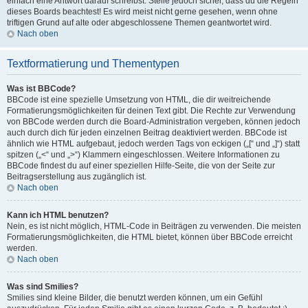
einfach eine Antwort darauf schreibst. Stelle jedoch sicher, dass du die Regeln
dieses Boards beachtest! Es wird meist nicht gerne gesehen, wenn ohne
triftigen Grund auf alte oder abgeschlossene Themen geantwortet wird.
Nach oben
Textformatierung und Thementypen
Was ist BBCode?
BBCode ist eine spezielle Umsetzung von HTML, die dir weitreichende
Formatierungsmöglichkeiten für deinen Text gibt. Die Rechte zur Verwendung
von BBCode werden durch die Board-Administration vergeben, können jedoch
auch durch dich für jeden einzelnen Beitrag deaktiviert werden. BBCode ist
ähnlich wie HTML aufgebaut, jedoch werden Tags von eckigen („[“ und „]“) statt
spitzen („<“ und „>“) Klammern eingeschlossen. Weitere Informationen zu
BBCode findest du auf einer speziellen Hilfe-Seite, die von der Seite zur
Beitragserstellung aus zugänglich ist.
Nach oben
Kann ich HTML benutzen?
Nein, es ist nicht möglich, HTML-Code in Beiträgen zu verwenden. Die meisten
Formatierungsmöglichkeiten, die HTML bietet, können über BBCode erreicht
werden.
Nach oben
Was sind Smilies?
Smilies sind kleine Bilder, die benutzt werden können, um ein Gefühl