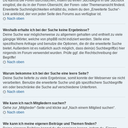
Du kannst die Foren durchsuchen, indem du einen Suchbegriff in die Suchbox
eingibst, die du in der Foren-Übersicht, der Foren- oder Themenansicht findest.
Erweiterte Suchmöglichkeiten erhältst du, indem du den „Erweiterte Suche“-
Link anklickst, der von jeder Seite des Forums aus verfügbar ist.
Nach oben
Weshalb erhalte ich bei der Suche keine Ergebnisse?
Deine Suche war möglicherweise zu allgemein gehalten und enthielt zu viele
gängige Wörter, welche von phpBB nicht indiziert werden. Stelle eine
spezifischere Anfrage und benutze die Optionen, die dir die erweiterte Suche
bietet. Außerdem ist es natürlich auch möglich, dass dein(e) Suchbegriff(e) hier
nirgends im Forum verwendet wurden. Prüfe ggf. die Rechtschreibung der
Begriffe!
Nach oben
Warum bekomme ich bei der Suche eine leere Seite?
Deine Suche lieferte zu viele Ergebnisse, somit konnte der Webserver sie nicht
verarbeiten. Benutze die erweiterte Suche und gib spezifischere Suchbegriffe
ein oder beschränke die Suche auf verschiedene Unterforen.
Nach oben
Wie kann ich nach Mitgliedern suchen?
Gehe zur „Mitglieder“-Seite und klicke auf „Nach einem Mitglied suchen“.
Nach oben
Wie kann ich meine eigenen Beiträge und Themen finden?