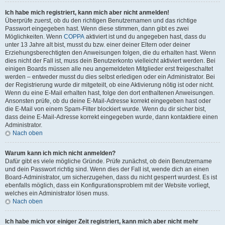
Ich habe mich registriert, kann mich aber nicht anmelden!
Überprüfe zuerst, ob du den richtigen Benutzernamen und das richtige
Passwort eingegeben hast. Wenn diese stimmen, dann gibt es zwei
Möglichkeiten. Wenn
COPPA
aktiviert ist und du angegeben hast, dass du
unter 13 Jahre alt bist, musst du bzw. einer deiner Eltern oder deiner
Erziehungsberechtigten den Anweisungen folgen, die du erhalten hast. Wenn
dies nicht der Fall ist, muss dein Benutzerkonto vielleicht aktiviert werden. Bei
einigen Boards müssen alle neu angemeldeten Mitglieder erst freigeschaltet
werden – entweder musst du dies selbst erledigen oder ein Administrator. Bei
der Registrierung wurde dir mitgeteilt, ob eine Aktivierung nötig ist oder nicht.
Wenn du eine E-Mail erhalten hast, folge den dort enthaltenen Anweisungen.
Ansonsten prüfe, ob du deine E-Mail-Adresse korrekt eingegeben hast oder
die E-Mail von einem Spam-Filter blockiert wurde. Wenn du dir sicher bist,
dass deine E-Mail-Adresse korrekt eingegeben wurde, dann kontaktiere einen
Administrator.
Nach oben
Warum kann ich mich nicht anmelden?
Dafür gibt es viele mögliche Gründe. Prüfe zunächst, ob dein Benutzername
und dein Passwort richtig sind. Wenn dies der Fall ist, wende dich an einen
Board-Administrator, um sicherzugehen, dass du nicht gesperrt wurdest. Es ist
ebenfalls möglich, dass ein Konfigurationsproblem mit der Website vorliegt,
welches ein Administrator lösen muss.
Nach oben
Ich habe mich vor einiger Zeit registriert, kann mich aber nicht mehr